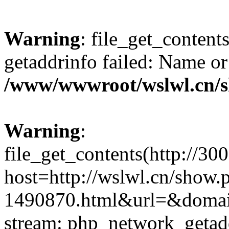
Warning
: file_get_content
getaddrinfo failed: Name or
/www/wwwroot/wslwl.cn/
Warning
:
file_get_contents(http://30
host=http://wslwl.cn/show.
1490870.html&url=&domain=
stream: php_network_getaddr